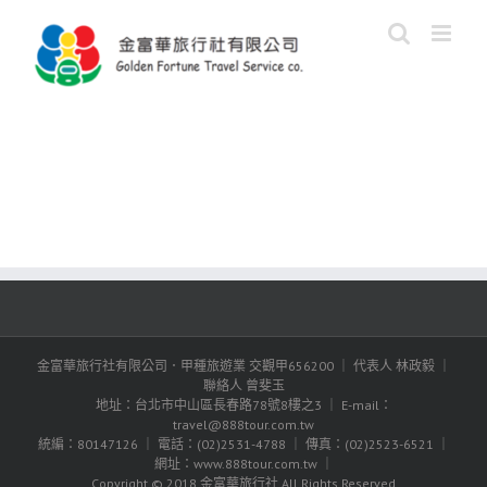
Skip
to
content
金富華旅行社有限公司．甲種旅遊業 交觀甲656200 ｜ 代表人 林政毅 ｜
聯絡人 曾斐玉
地址：台北市中山區長春路78號8樓之3 ｜ E-mail：
travel@888tour.com.tw
統編：80147126 ｜ 電話：(02)2531-4788 ｜ 傳真：(02)2523-6521 ｜
網址：www.888tour.com.tw ｜
Copyright © 2018 金富華旅行社 All Rights Reserved